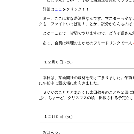
詳細は
ここ
をクリック！！
まー、ここは変な居酒屋なんです。マスターも変な人
クも「ファイトいっぱ酎！」とか、訳分からんものば
とゆーことで、貸切でやりますので、どうぞ皆さん
あっ、会費は料理おまかせのフリードリンクで一人
１２月
６
日（水）
本日は、某新聞社の取材を受けて参りました。午前９
に午前中に競技場に出向きました。
ＳＣＣのことととあたくし太田敬介のことを２回に渡
_)>。ちょーど、クリスマスの頃、掲載される予定ら
１２月
５
日（火）
おほんっ。