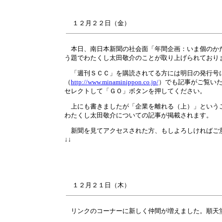
１２月
２２
日（金）
本日、南日本新聞の社会面「年間企画：いま個のかた
う題でわたくし太田敬介のことが取り上げられており
「週刊ＳＣＣ」を購読されてる方には明日の発行号
（
http://www.minaminippon.co.jp/
）でも記事がご覧い
セレクトして「ＧＯ」ボタンを押してください。
上にも書きましたが「企業を離れる（上）」というこ
わたくし太田敬介についての記事が掲載されます。
新聞を見てアクセスされた方、もしよろしければご意
↓↓
１２月
２１
日（木）
リンクのコーナーに新しく仲間が増えました。順天堂