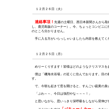
１２月
２６
日（火）
連絡事項！
先週の土曜日、西日本新聞さんから取
し、鹿児島版のコーナー）。今、ちょっとコンビニに
のところ分かりません。
手に入る方がいらっしゃいましたら内容を教えてく
１２月
２５
日（月）
めりーくりすます！皆様はどのようなクリスマスを
僕は「磯海水浴場」の近くに住んでおります。目の前
す。
で、今朝も起きて窓を開けると、すんごい硫黄の臭
「ぷわ～～、今日は強烈やな～～～！」
と思いながら、思いっきり深呼吸をしながら背伸び
「バキュームカー」