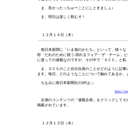
ま、良かったっちゅーことにしときましょ♪
ま、明日は楽しく飲むぞ！
１２月
１４
日（木）
南日本新聞に「いま個のかたち」といって、様々な「
部「だれのために競う-揺れるフォア・ザ・チーム」
に渡っての連載なのですが、その中で「ＳＣＣ」と私
ま、ＳＣＣのこと自分自身のことがどのように記事に
ます。毎日、どのようなことについて触れてあるか、
ちなみに南日本新聞社のHPは↓↓
http://
左側のコンテンツの「連載企画」をクリックしてその
掲載されています。
１２月
１３
日（水）