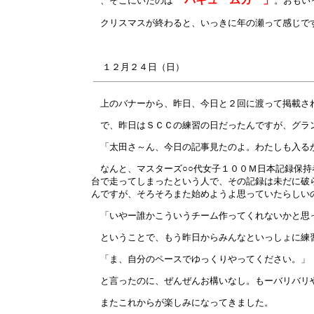
、そこにいたのは
。おもい
クリスマスが終わると、いっきに年の瀬って感じで
１２月
２４
日（日）
上のバナーから、昨日、今日と２回に渡って掲載され
で、昨日はＳＣＣの練習の日だったんですが、グラ
「太田さ～ん、今日の記事見たのよ。わたしも入る
なんと、マスターズ○○代女子１００Ｍ日本記録保持
台で走ってしまったという人で、その記録は未だに破
んですが、そろそろまた始めようよ思っていたらしい
「いやー誰かこういうチーム作ってくれないかと思
ということで、もう昨日からみんなといっしょに練
「ま、自分のペースでゆっくりやってください。」
と言ったのに、ぜんぜんお構いなし。もーバリバリ
またこれからが楽しみになってきました。