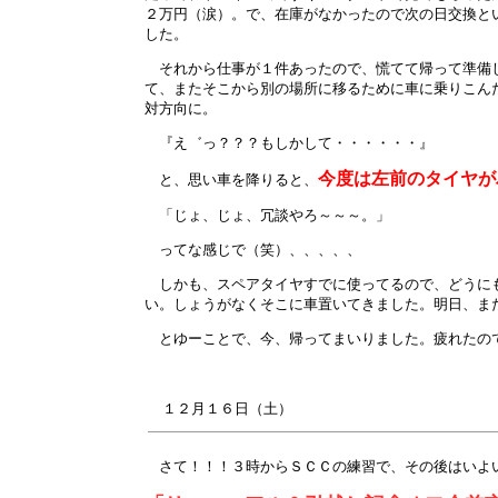
２万円（涙）。で、在庫がなかったので次の日交換と
した。
それから仕事が１件あったので、慌てて帰って準備し
て、またそこから別の場所に移るために車に乗りこん
対方向に。
『え゛っ？？？もしかして・・・・・・』
今度は左前のタイヤが
と、思い車を降りると、
「じょ、じょ、冗談やろ～～～。」
ってな感じで（笑）、、、、、
しかも、スペアタイヤすでに使ってるので、どうにも
い。しょうがなくそこに車置いてきました。明日、ま
とゆーことで、今、帰ってまいりました。疲れたの
１２月
１６
日（土）
さて！！！３時からＳＣＣの練習で、その後はいよ