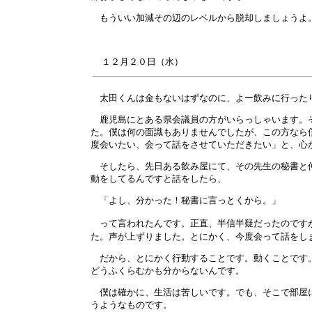
もういい加減その辺のレベルから脱却しましょうよ
１２月
２０
日（水）
太田くんは金もないはずなのに、よー飲みに行ったり
鹿児島にとある県会議員の方がいらっしゃいます。そ
た。僕は何の面識もありませんでしたが、この方なら
度会いたい、会って話をさせていただきたい」と、心
そしたら、先日ある飲み屋にて、その先生の秘書と仲
動をしてるんですと話をしたら、
「よし、分かった！秘書に言っとくから。」
って言われたんです。正直、半信半疑だったのです
た。声が上ずりました。とにかく、今度会って話をし
だから、とにかく行動することです。動くことです。
どうふくらむかも分からないんです。
僕は確かに、生活は苦しいです。でも、そこで部屋に
うようなものです。