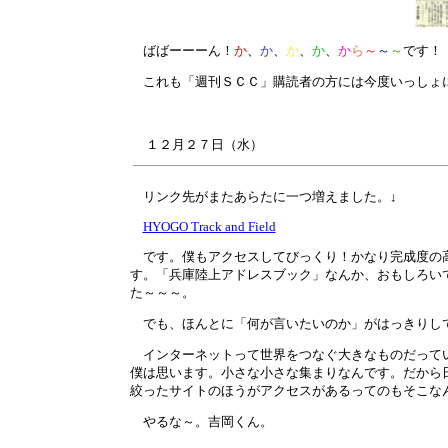
ばばーーーん！
か
、
か
、
か
、
か
、
か
ら
～
～
～
です！
これも「週刊ＳＣＣ」購読者の方には今度いっしょに
１２月
２７
日（水）
リンク先がまたあらたに一つ増えました。↓
HYOGO Track and Field
です。僕もアクセスしてびっくり！かなり完成度の高
す。「兵庫陸上アドレスブック」なんか、おもしろい
た～～～。
でも、ほんとに「何が言いたいのか」がはっきりし
インターネットって世界をつなぐ大きなものだってい
僕は思います。小さな小さな集まりなんです。だから
絞ったサイトのほうがアクセスがあるってのもそこな
やるな～。吉岡くん。