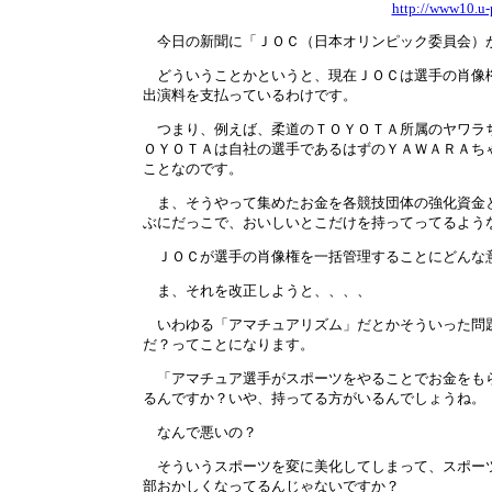
http://www10.u-
今日の新聞に「ＪＯＣ（日本オリンピック委員会）が
どういうことかというと、現在ＪＯＣは選手の肖像権
出演料を支払っているわけです。
つまり、例えば、柔道のＴＯＹＯＴＡ所属のヤワラち
ＯＹＯＴＡは自社の選手であるはずのＹＡＷＡＲＡち
ことなのです。
ま、そうやって集めたお金を各競技団体の強化資金と
ぶにだっこで、おいしいとこだけを持ってってるよう
ＪＯＣが選手の肖像権を一括管理することにどんな
ま、それを改正しようと、、、、
いわゆる「アマチュアリズム」だとかそういった問題
だ？ってことになります。
「アマチュア選手がスポーツをやることでお金をもら
るんですか？いや、持ってる方がいるんでしょうね。
なんで悪いの？
そういうスポーツを変に美化してしまって、スポーツ
部おかしくなってるんじゃないですか？