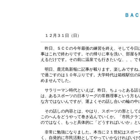
ＢＡＣ
１２月
３１
日（日）
昨日、ＳＣＣの今年最後の練習を終え、そして今日は
事はこれで終わりです。その帰りに車を洗い、部屋を
えるだけです。その前に温泉でも行きたいな、、、で
明日、鹿児島新報に記事が載ります。楽しみですね。
で過ごすのは１０年ぶりです。大学時代は箱根駅伝の
めませんでした。
サラリーマン時代といえば、昨日、ちょっとある話し
は、あるスポーツの日本リーグの常務理事という方も
な方ではないんですが、運よくその話し合いの輪の中
その話しの内容とは、やはり、スポーツの形として企
このへんをどうやって巻き込んでいくか。「市民クラ
のではなく、もっと具体的に「どうすればいいか」と
非常に勉強になりました。本当に２１世紀はスポーツ
く、自発的に市民活動としてやっていかなければいけ