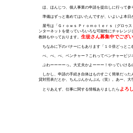
ほ、ほんじつ、個人事業の申請を提出しに行って参
準備はずっと進めてはいたんですが、いよいよ本日
屋号は「Ｇｒｏｗｓ Ｐｒｏｍｏｔｅｒｓ（グロゥス
ンターネットを使っていろいろな可能性にチャレンジ
生徒さん募集中でござ
教師もやっております。
ちなみに下のバナーにもあります「１０倍どっとこ
べ、べ、べ、ベンチャー？これってベンチャービジ
ぷわーーーーっ。大丈夫かよーーー！やっていける
しかし、申請の手続き自体はものすごく簡単だったん
貸対照表だとか、ちんぷんかんぷん（笑）。あー、大
よろし
とりあえず、仕事に関する情報ありましたら