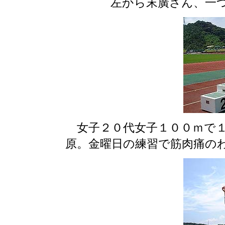
左から末廣さん、一
女子２０代女子１００ｍで１
原。金曜日の練習で筋肉痛の